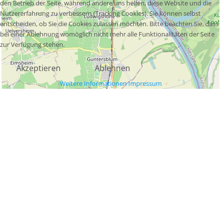
den Betrieb der Seite, während andere uns helfen, diese Website und die
Nutzererfahrung zu verbessern (Tracking Cookies). Sie können selbst
entscheiden, ob Sie die Cookies zulassen möchten. Bitte beachten Sie, dass
bei einer Ablehnung womöglich nicht mehr alle Funktionalitäten der Seite
zur Verfügung stehen.
Akzeptieren
Ablehnen
Weitere Informationen
Impressum