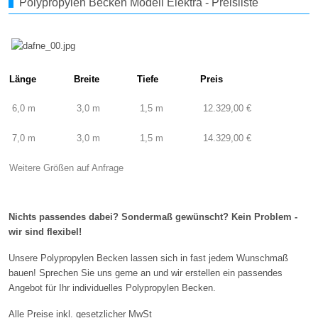
Polypropylen Becken Modell Elektra - Preisliste
Länge
Breite
Tiefe
Preis
6,0 m
3,0 m
1,5 m
12.329,00 €
7,0 m
3,0 m
1,5 m
14.329,00 €
Weitere Größen auf Anfrage
Nichts passendes dabei? Sondermaß gewünscht? Kein Problem -
wir sind flexibel!
Unsere Polypropylen Becken lassen sich in fast jedem Wunschmaß
bauen! Sprechen Sie uns gerne an und wir erstellen ein passendes
Angebot für Ihr individuelles Polypropylen Becken.
Alle Preise inkl. gesetzlicher MwSt