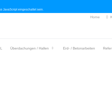
s JavaScript eingeschaltet sein.
Home
K
L
Überdachungen / Hallen
Erd- / Betonarbeiten
Refe