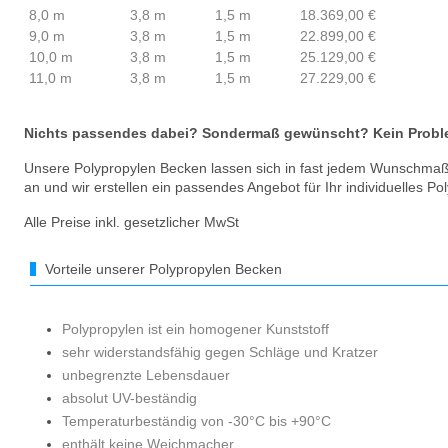
8,0 m
3,8 m
1,5 m
18.369,00 €
9,0 m
3,8 m
1,5 m
22.899,00 €
10,0 m
3,8 m
1,5 m
25.129,00 €
11,0 m
3,8 m
1,5 m
27.229,00 €
Nichts passendes dabei? Sondermaß gewünscht? Kein Problem 
Unsere Polypropylen Becken lassen sich in fast jedem Wunschma
an und wir erstellen ein passendes Angebot für Ihr individuelles P
Alle Preise inkl. gesetzlicher MwSt
Vorteile unserer Polypropylen Becken
Polypropylen ist ein homogener Kunststoff
sehr widerstandsfähig gegen Schläge und Kratzer
unbegrenzte Lebensdauer
absolut UV-beständig
Temperaturbeständig von -30°C bis +90°C
enthält keine Weichmacher