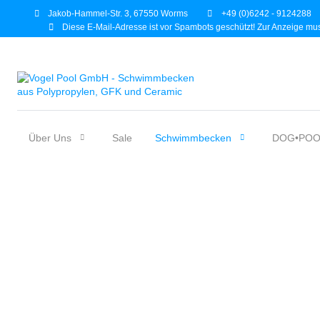
Jakob-Hammel-Str. 3, 67550 Worms
+49 (0)6242 - 9124288
Diese E-Mail-Adresse ist vor Spambots geschützt! Zur Anzeige mus
Über Uns
Sale
Schwimmbecken
DOG•POO