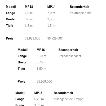
Modell
MP18
MP14
Besonderheit
Länge
6,0 m
7,0 m
Ecktreppe rund
Breite
3,0 m
3,5 m
Tiefe
1,5 m
1,5 m
Preis
31.929,00€
36.729,00€
Modell
MP16
Besonderheit
Länge
6,10 m
Rolladenschacht
Breite
3,75 m
Tiefe
1,50 m
Preis
35.999,00€
Modell
MP15
Besonderheit
Länge
6,20 m
durchgehende Treppe
Breite
3,70 m