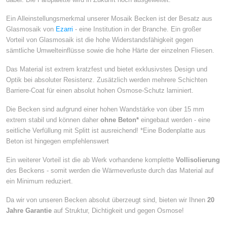
Ein Alleinstellungsmerkmal unserer Mosaik Becken ist der Besatz aus
Glasmosaik von
Ezarri
- eine Institution in der Branche. Ein großer
Vorteil von Glasmosaik ist die hohe Widerstandsfähigkeit gegen
sämtliche Umwelteinflüsse sowie die hohe Härte der einzelnen Fliesen.
Das Material ist extrem kratzfest und bietet exklusivstes Design und
Optik bei absoluter Resistenz. Zusätzlich werden mehrere Schichten
Barriere-Coat für einen absolut hohen Osmose-Schutz laminiert.
Die Becken sind aufgrund einer hohen Wandstärke von über 15 mm
extrem stabil und können daher
ohne Beton*
eingebaut werden - eine
seitliche Verfüllung mit Splitt ist ausreichend! *Eine Bodenplatte aus
Beton ist hingegen empfehlenswert
Ein weiterer Vorteil ist die ab Werk vorhandene komplette
Vollisolierung
des Beckens - somit werden die Wärmeverluste durch das Material auf
ein Minimum reduziert.
Da wir von unseren Becken absolut überzeugt sind, bieten wir Ihnen
20
Jahre Garantie
auf Struktur, Dichtigkeit und gegen Osmose!