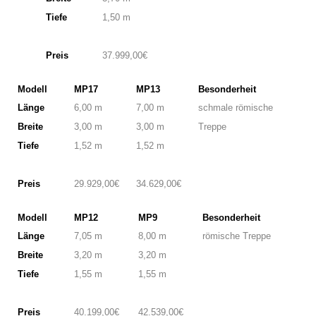
Tiefe
1,50 m
Preis
37.999,00€
Modell
MP17
MP13
Besonderheit
Länge
6,00 m
7,00 m
schmale römische
Breite
3,00 m
3,00 m
Treppe
Tiefe
1,52 m
1,52 m
Preis
29.929,00€
34.629,00€
Modell
MP12
MP9
Besonderheit
Länge
7,05 m
8,00 m
römische Treppe
Breite
3,20 m
3,20 m
Tiefe
1,55 m
1,55 m
Preis
40.199,00€
42.539,00€