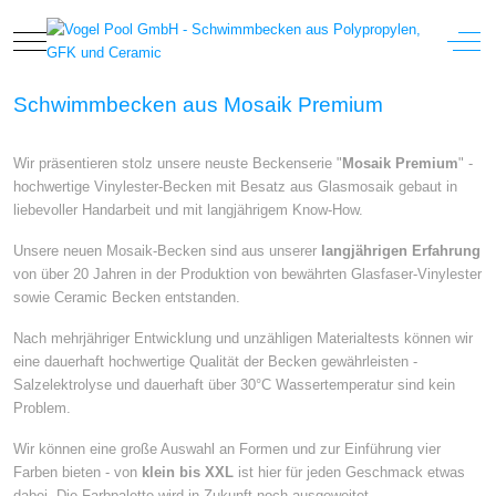
Mobile Menu Toggle
Off-
Schwimmbecken aus Mosaik Premium
Wir präsentieren stolz unsere neuste Beckenserie "
Mosaik Premium
" -
hochwertige Vinylester-Becken mit Besatz aus Glasmosaik gebaut in
liebevoller Handarbeit und mit langjährigem Know-How.
Unsere neuen Mosaik-Becken sind aus unserer
langjährigen Erfahrung
von über 20 Jahren in der Produktion von bewährten Glasfaser-Vinylester
sowie Ceramic Becken entstanden.
Nach mehrjähriger Entwicklung und unzähligen Materialtests können wir
eine dauerhaft hochwertige Qualität der Becken gewährleisten -
Salzelektrolyse und dauerhaft über 30°C Wassertemperatur sind kein
Problem.
Wir können eine große Auswahl an Formen und zur Einführung vier
Farben bieten - von
klein bis XXL
ist hier für jeden Geschmack etwas
dabei. Die Farbpalette wird in Zukunft noch ausgeweitet.