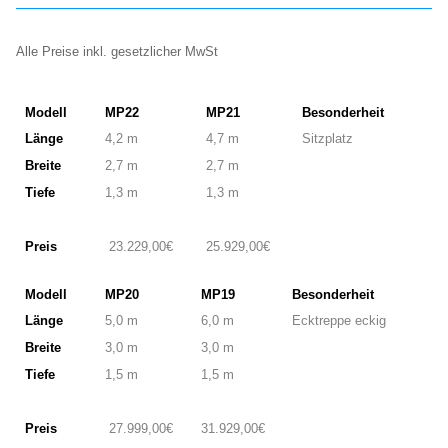
Alle Preise inkl. gesetzlicher MwSt
Modell
MP22
MP21
Besonderheit
Länge
4,2 m
4,7 m
Sitzplatz
Breite
2,7 m
2,7 m
Tiefe
1,3 m
1,3 m
Preis
23.229,00€
25.929,00€
Modell
MP20
MP19
Besonderheit
Länge
5,0 m
6,0 m
Ecktreppe eckig
Breite
3,0 m
3,0 m
Tiefe
1,5 m
1,5 m
Preis
27.999,00€
31.929,00€