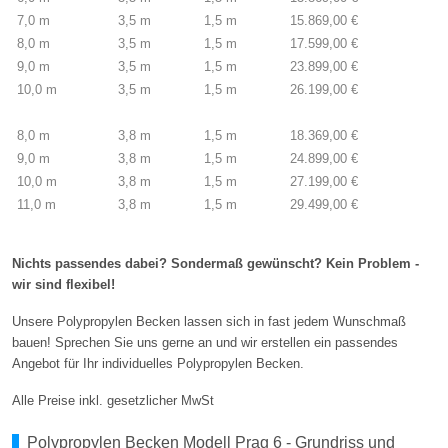
7,0 m
3,5 m
1,5 m
15.869,00 €
8,0 m
3,5 m
1,5 m
17.599,00 €
9,0 m
3,5 m
1,5 m
23.899,00 €
10,0 m
3,5 m
1,5 m
26.199,00 €
8,0 m
3,8 m
1,5 m
18.369,00 €
9,0 m
3,8 m
1,5 m
24.899,00 €
10,0 m
3,8 m
1,5 m
27.199,00 €
11,0 m
3,8 m
1,5 m
29.499,00 €
Nichts passendes dabei? Sondermaß gewünscht? Kein Problem -
wir sind flexibel!
Unsere Polypropylen Becken lassen sich in fast jedem Wunschmaß
bauen! Sprechen Sie uns gerne an und wir erstellen ein passendes
Angebot für Ihr individuelles Polypropylen Becken.
Alle Preise inkl. gesetzlicher MwSt
Polypropylen Becken Modell Prag 6 - Grundriss und